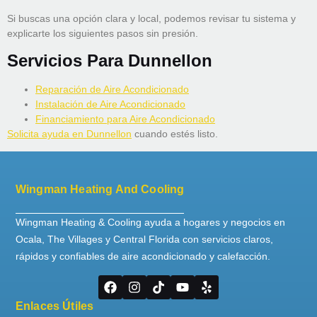
Si buscas una opción clara y local, podemos revisar tu sistema y
explicarte los siguientes pasos sin presión.
Servicios Para Dunnellon
Reparación de Aire Acondicionado
Instalación de Aire Acondicionado
Financiamiento para Aire Acondicionado
Solicita ayuda en Dunnellon
cuando estés listo.
Wingman Heating And Cooling
Wingman Heating & Cooling ayuda a hogares y negocios en
Ocala, The Villages y Central Florida con servicios claros,
rápidos y confiables de aire acondicionado y calefacción.
Enlaces Útiles