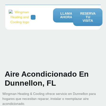
LLAMA
RESERVA
AHORA
TU
VISITA
AIRE ACONDICIONADO
SERVICIOS DE CALEFACCIÓN
ÁREAS DE SERVICIO
Aire Acondicionado En
Dunnellon, FL
Wingman Heating & Cooling ofrece servicio en Dunnellon para
hogares que necesitan reparar, instalar o reemplazar aire
acondicionado.